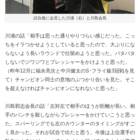
試合後に会見した川浦（右）と川島会長
川浦の話「相手は思った通りやりづらい感じだった。こっ
ちをイラつかせようとしていると思ったので、大ぶりにな
らないよう長いラウンドで仕留めようと思った。バタバタ
しないでジワジワとプレッシャーをかけようと思った。
（昨年12月に福永亮次と中川健太のS･フライ級3冠戦を見
て）チャンピオン同士の意地のぶつかり合いを見た。そこ
を超えなければチャンピオンになれないと思った」
川島郭志会長の話「左対左で相手のほうが距離が長い。相
手のパンチを殺しながらプレシャーをかけていこうと思っ
た。スパーリングでも左のカウンターのタイミングがすご
く良かった。それが試合で出たと思う。今後は上位選手の