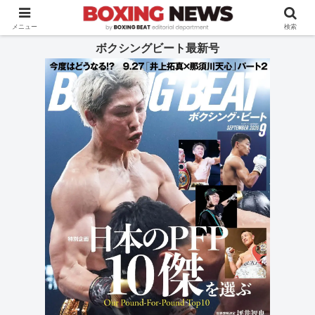
BOXING BEAT [ボクシング・ビート] 公式サイト
メニュー
検索
ボクシングビート最新号