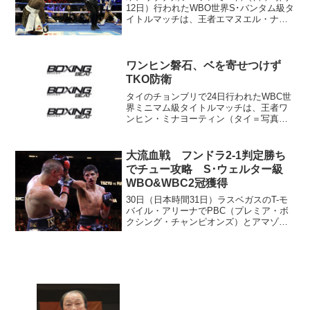
12日）行われたWBO世界S･バンタム級タ
イトルマッチは、王者エマヌエル・ナバ
レッテ（メキシコ＝写真）が前王者アイ
ザック・ドグボエ（ガーナ）に12回2分2
秒TKO勝ち。昨年12月、両者の第1戦で獲
得した...
ワンヒン磐石、ベを寄せつけず
TKO防衛
タイのチョンブリで24日行われたWBC世
界ミニマム級タイトルマッチは、王者ワ
ンヒン・ミナヨーティン（タイ＝写真）
が挑戦者9位ベ・ヨンギル（韓国）に9回2
分15秒TKO勝ち。3度目の防衛を果たし
た。 初回開始ゴングから王者がアクシ
大流血戦 フンドラ2-1判定勝ち
ョンをコン...
でチュー攻略 S･ウェルター級
WBO&WBC2冠獲得
30日（日本時間31日）ラスベガスのT-モ
バイル・アリーナでPBC（プレミア・ボ
クシング・チャンピオンズ）とアマゾン
プライム・ビデオが開催したイベントの
メインで行われたS･ウェルター級2団体
タイトルマッチは、挑戦者セバスチャ
ン・フンドラ（米...