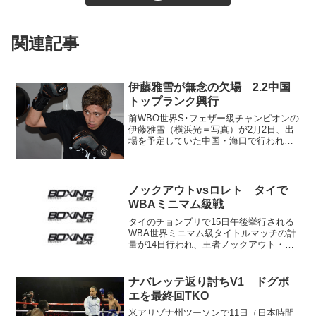
関連記事
伊藤雅雪が無念の欠場 2.2中国
トップランク興行
前WBO世界S･フェザー級チャンピオンの
伊藤雅雪（横浜光＝写真）が2月2日、出
場を予定していた中国・海口で行われる
トップランク興行を欠場することになっ
た。同ジムが21日、ホームページ上で明
らかにした。 伊藤は2月2日、中国の無
敗ホープ楊永強...
ノックアウトvsロレト タイで
WBAミニマム級戦
タイのチョンブリで15日午後挙行される
WBA世界ミニマム級タイトルマッチの計
量が14日行われ、王者ノックアウト・CP
フレッシュマート（タイ）、挑戦者1位レ
イ・ロレト（フィリピン）ともリミット
の105ポンド（47.62キロ）で合格した。
ナバレッテ返り討ちV1 ドグボ
ノ...
エを最終回TKO
米アリゾナ州ツーソンで11日（日本時間