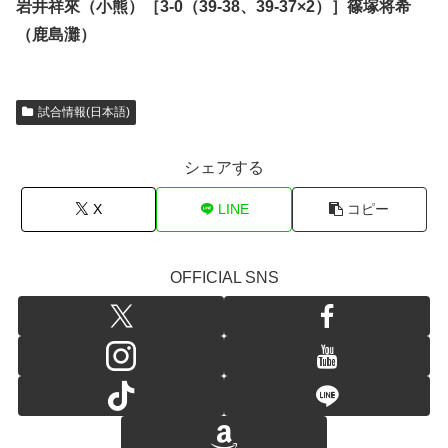
岩井祥來（小熊）［3-0（39-38、39-37×2）］篠塚将希
（鹿島灘）
試合情報(日本語)
シェアする
X
LINE
コピー
OFFICIAL SNS