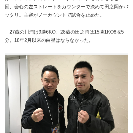
回、会心の左ストレートをカウンターで決めて田之岡がバ
ッタリ。主審がノーカウントで試合を止めた。
27歳の川浦は9勝6KO。28歳の田之岡は15勝1KO8敗5
分。18年2月以来の白星はならなかった。