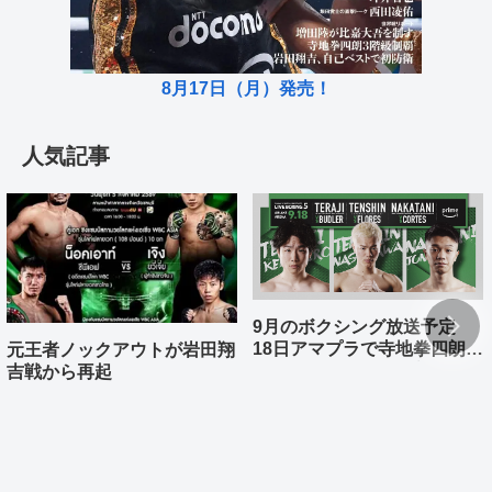
8月17日（月）発売！
人気記事
9月のボクシング放送予定
18日アマプラで寺地拳四朗、
元王者ノックアウトが岩田翔
中谷潤人、那須川天心が登場
吉戦から再起