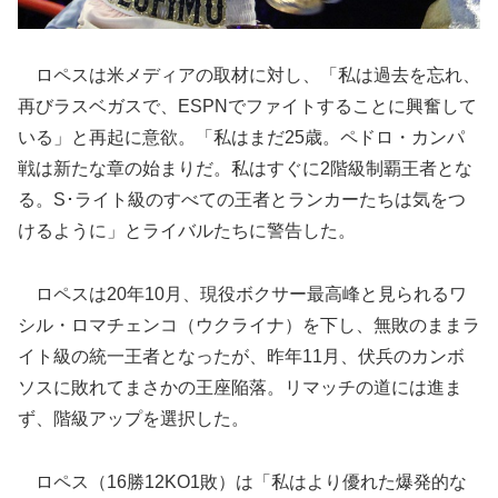
ロペスは米メディアの取材に対し、「私は過去を忘れ、
再びラスベガスで、ESPNでファイトすることに興奮して
いる」と再起に意欲。「私はまだ25歳。ペドロ・カンパ
戦は新たな章の始まりだ。私はすぐに2階級制覇王者とな
る。S･ライト級のすべての王者とランカーたちは気をつ
けるように」とライバルたちに警告した。
ロペスは20年10月、現役ボクサー最高峰と見られるワ
シル・ロマチェンコ（ウクライナ）を下し、無敗のままラ
イト級の統一王者となったが、昨年11月、伏兵のカンボ
ソスに敗れてまさかの王座陥落。リマッチの道には進ま
ず、階級アップを選択した。
ロペス（16勝12KO1敗）は「私はより優れた爆発的な