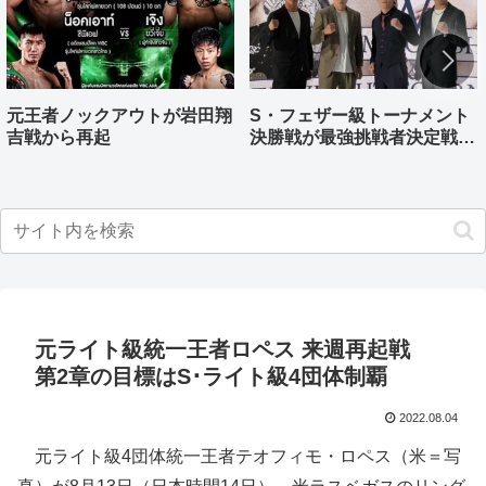
元王者ノックアウトが岩田翔
S・フェザー級トーナメント
吉戦から再起
決勝戦が最強挑戦者決定戦兼
ねる バンタム級はWBO-
AP王者伊藤千飛参戦
元ライト級統一王者ロペス 来週再起戦
第2章の目標はS･ライト級4団体制覇
2022.08.04
元ライト級4団体統一王者テオフィモ・ロペス（米＝写