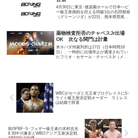
4月30日に東京･後楽園ホールで日本ヘビ
ー級王座挑戦を控える同級1位の石田順裕
（グリーンツダ）が22日、熊本県荒尾市
でキャンプイン。チャンピオン藤本京太
郎（角海老宝石）攻略に燃えている。
石田は元ライバルのクレイジー“タイガ
薬物検査拒否のチャベスJr出場
ー”キムさん（...
OK 次なる関門は計量
米ネバダ州裁判所は17日（日本時間18
日）、一時的に出場停止が通達されてい
たフリオ・セサール・チャベスJr（メキ
シコ）の処分を解除。現地時間20日、ア
リゾナ州フェニックスで予定されるダニ
エル・ジェイコブス（米）戦に出場でき
ることになった。 ...
WBCがセペダと元王者プログレイスにS･
ライト級王座決定戦オーダー ラミレス
は結婚で辞退
前OPBF･S･フェザー級王者の木村吉光
8.30中川兼玄とWBOアジア王座決定戦
ABEMAで中継