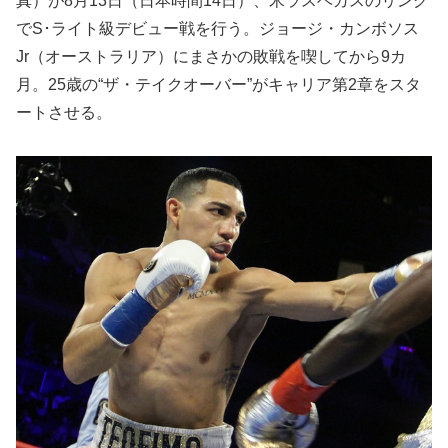
真）が8月13日（日本時間14日）、米ラスベガスのリング
でS･ライト級デビュー戦を行う。ジョージ・カンボソス
Jr（オーストラリア）にまさかの敗戦を喫してから9カ
月。25歳の“ザ・テイクオーバー”がキャリア第2章をスタ
ートさせる。