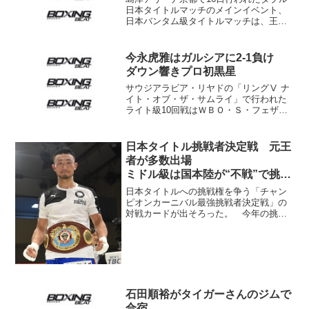
日本タイトルマッチのメインイベント、
日本バンタム級タイトルマッチは、王者
の大森将平（ウォズ）が同級3位の向井寛
史（六島）を6回1分37秒TKOで下し、初
防衛に成功した。WBO同級3位など3団体
今永虎雅はガルシアに2-1負け
で世界ラン...
ダウン響きプロ初黒星
サウジアラビア・リヤドの「リングⅤ ナ
イト・オブ・ザ・サムライ」で行われた
ライト級10回戦はＷＢＯ・Ｓ・フェザー
級10位エリドソン・ガルシア（ドミニカ
共和国）が前日本ライト級王者今永虎雅
（大橋）に２－１判定勝ち。 サウスポ
日本タイトル挑戦者決定戦 元王
ー同士。元３階級制...
者が多数出場
ミドル級は国本陸が“不戦”で挑戦
権獲得
日本タイトルへの挑戦権を争う「チャン
ピオンカーニバル最強挑戦者決定戦」の
対戦カードが出そろった。 今年の挑戦
者決定戦には実績のある実力者が顔をそ
ろえているのが特徴だ。IBFウェルター級
8位にランクされる小原佳太（三迫）は3
月のIBF挑戦者決...
石田順裕がタイガーさんのジムで
合宿