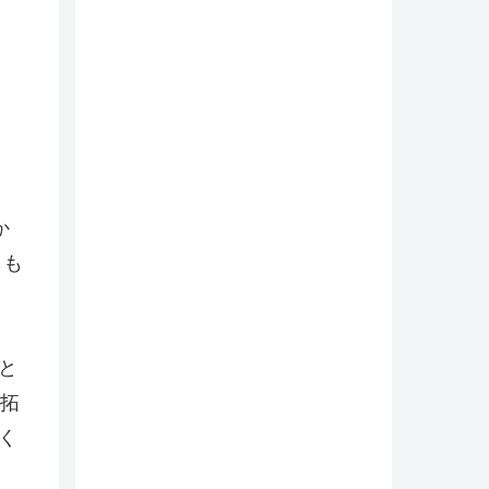
か
らも
と
拓
く