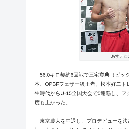
あすデビ
56.0キロ契約6回戦で三宅寛典（ビッグ
本、OPBFフェザー級王者、松本好二
生時代からU-15全国大会で5連覇し、
度も上がった。
東京農大を中退し、プロデビューを決