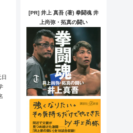
[PR] 井上 真吾 (著) 拳闘魂 井
上尚弥・拓真の闘い
元日
学
名