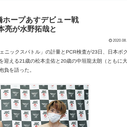
大橋ホープあすデビュー戦
本亮が水野拓哉と
2020.08
ェニックスバトル」の計量とPCR検査が23日、日本ボ
迎える21歳の松本圭佑と20歳の中垣龍太朗（ともに
抱負を語った。