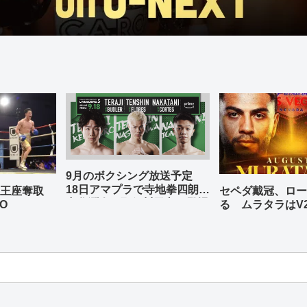
9月のボクシング放送予定
18日アマプラで寺地拳四朗、
の王座奪取
セペダ戴冠、ロー
中谷潤人、那須川天心が登場
O
る ムラタラはV
世界ライト級戦