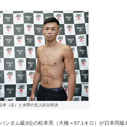
松本（左）と水野の玄人好み対決
ンタム級3位の松本亮（大橋＝57.1キロ）が日本同級1