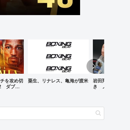
チを攻め切
粟生、リナレス、亀海が渡米
岩田翔吉、悲願の
2 ダブル
き ノックアウト
判定勝ち