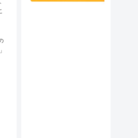
、
こ
の
」