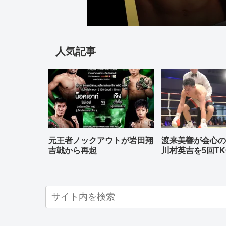
人気記事
元王者ノックアウトが岩田翔
渡来美響が会心
吉戦から再起
川村英吉を5回TK