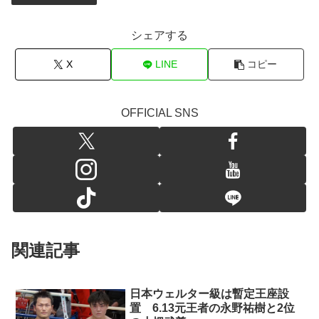
シェアする
X
LINE
コピー
OFFICIAL SNS
関連記事
日本ウェルター級は暫定王座設
置 6.13元王者の永野祐樹と2位