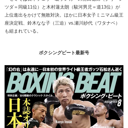
ツダ＝同級11位）と木村蓮太朗（駿河男児＝道13位）が
上位進出をかけて無敗対決。ほかに日本女子ミニマム級王
座決定戦、鈴木なな子（三迫）vs.瀬川紗代（ワタナベ）
も組まれている。
ボクシングビート最新号