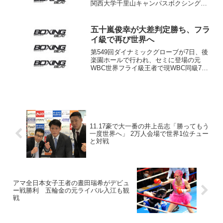
関西大学千里山キャンパスボクシング場
で1部（9人制）2試合などを行った。
ともに初戦の関大－龍谷大は関大が1人、
龍谷大が3人メンバーを欠き、L･ウェルタ
五十嵐俊幸が大差判定勝ち、フラ
ー級...
イ級で再び世界へ
第549回ダイナミックグローブが7日、後
楽園ホールで行われ、セミに登場の元
WBC世界フライ級王者で現WBC同級7
位、WBO6位の五十嵐俊幸（帝拳）は、
113ポンド契約10回戦でフィリピンL･フ
ライ級7位のジョエル・タドゥランに3-0
判定勝ち...
11.17豪で大一番の井上岳志「勝ってもう
一度世界へ」 2万人会場で世界1位チュー
と対戦
アマ全日本女子王者の晝田瑞希がデビュ
ー戦勝利 五輪金の元ライバル入江も観
戦