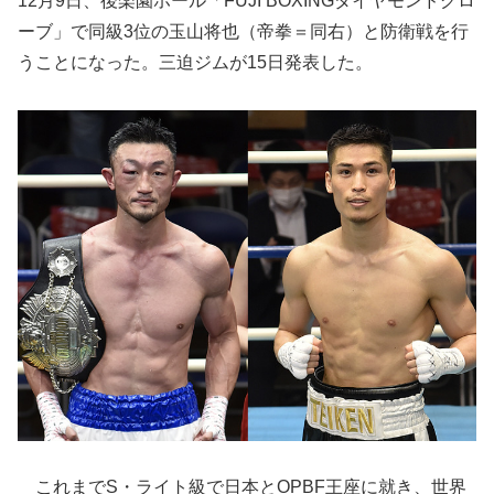
12月9日、後楽園ホール「FUJI BOXINGダイヤモンドグロ
ーブ」で同級3位の玉山将也（帝拳＝同右）と防衛戦を行
うことになった。三迫ジムが15日発表した。
これまでS・ライト級で日本とOPBF王座に就き、世界