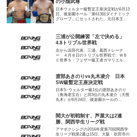
の小畑武尊
日本ウェルター級暫定王座決定戦が6月13
日、後楽園ホール「第613回ダイナミック
グローブ」にセットされた。元日本王者
で同級1位の永野祐樹（帝拳＝写真左）と
同2位の小畑武尊（ダッシュ東保＝同右）
が対戦する。 日本ウェルター級タイト
三浦が公開練習「左で決める」
ルマッチは当...
4.8トリプル世界戦
左から浜田代表、三浦、葛西トレーナ
ー ４月８日のトリプル世界戦で、ＷＢ
Ｃ世界Ｓ・フェザー級王者ガマリエル・
ディアス（メキシコ）に挑戦する13位の
三浦隆司（帝拳）が29日、都内のジムで
公開練習を行った。三浦、浜田剛史代
渡部あきのりvs丸木凌介 日本
表、葛西裕一トレーナーが...
SW級暫定王座決定戦
日本S･ウェルター級1位の渡部あきのり
（角海老宝石）と同3位の丸木凌介（天熊
丸木）が8月24日、後楽園ホールの
「DANGAN」で、日本同級暫定王座決定
戦を争うことが決まった。 S･ウェルタ
ー級は5月、新藤寛之（宮田）が丸木との
関大が初戦制す、芦屋大は2連
王座決定戦に...
勝、関西学生リーグ戦
アマボクシングの2016年度第70回関西学
生リーグ戦第2週は15日、大阪・吹田市の