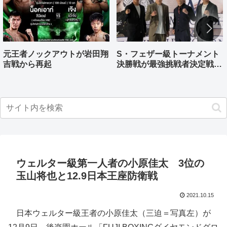
元王者ノックアウトが岩田翔
S・フェザー級トーナメント
吉戦から再起
決勝戦が最強挑戦者決定戦兼
ねる バンタム級はWBO-
AP王者伊藤千飛参戦
ウェルター級第一人者の小原佳太 3位の
玉山将也と12.9日本王座防衛戦
2021.10.15
日本ウェルター級王者の小原佳太（三迫＝写真左）が