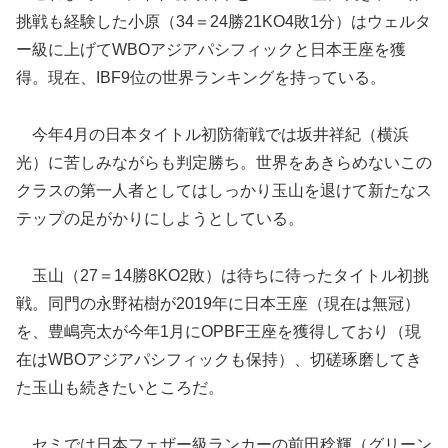
挑戦も経験した小原（34＝24勝21KO4敗1分）はウェルタ
ー級に上げてWBOアジアパシフィックと日本王座を獲
得。現在、IBF9位の世界ランキングを持っている。
今年4月の日本タイトル初防衛戦では坂井祥紀（横浜
光）に苦しみながらも判定勝ち。世界をあきらめないこの
クラスの第一人者としてはしっかり玉山を退けて新たなス
テップの足がかりにしようとしている。
玉山（27＝14勝8KO2敗）は待ちに待ったタイトル初挑
戦。同門の永野祐樹が2019年に日本王座（現在は無冠）
を、豊嶋亮太が今年1月にOPBF王座を獲得しており（現
在はWBOアジアパシフィックも保持）、切磋琢磨してき
た玉山も続きたいところだ。
セミでは日本フェザー級ランカーの前田稔輝（グリーン