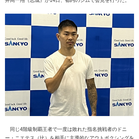
井岡一翔（志成）が14日、都内のジムで会見を行った。
同じ4階級制覇王者で一度は敗れた指名挑戦者のドニ
ー・ニエテス（比）を相手に主導的なアウトボクシングを