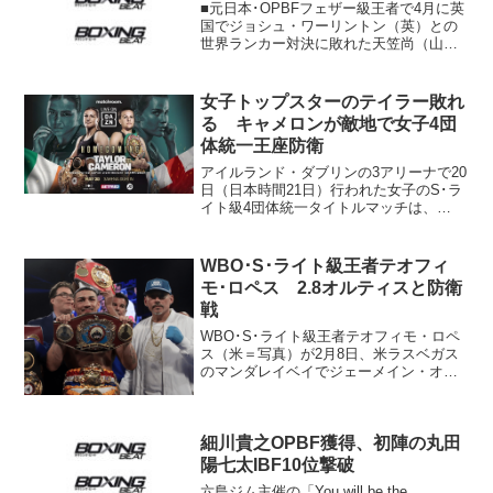
■元日本･OPBFフェザー級王者で4月に英
国でジョシュ・ワーリントン（英）との
世界ランカー対決に敗れた天笠尚（山上
＝写真右）が9月か10月に復帰戦を行う見
通し。WBCインターナショナル王座をか
けたワーリントンとの一戦に進退をかけ
女子トップスターのテイラー敗れ
て臨んだ天笠...
る キャメロンが敵地で女子4団
体統一王座防衛
アイルランド・ダブリンの3アリーナで20
日（日本時間21日）行われた女子のS･ラ
イト級4団体統一タイトルマッチは、
WBC&WBA&IBF&WBO統一チャンピオン
のシャンテル・キャメロン（英）が挑戦
者でライト級4団体統一チャンピオンに君
WBO･S･ライト級王者テオフィ
臨する...
モ･ロペス 2.8オルティスと防衛
戦
WBO･S･ライト級王者テオフィモ・ロペ
ス（米＝写真）が2月8日、米ラスベガス
のマンダレイベイでジェーメイン・オル
ティス（米）と防衛戦を行うことになっ
た。トップランク総帥のボブ・アラム氏
がボクシングシーンに明かした。 ロペ
細川貴之OPBF獲得、初陣の丸田
ス（26＝19勝1...
陽七太IBF10位撃破
六島ジム主催の「You will be the