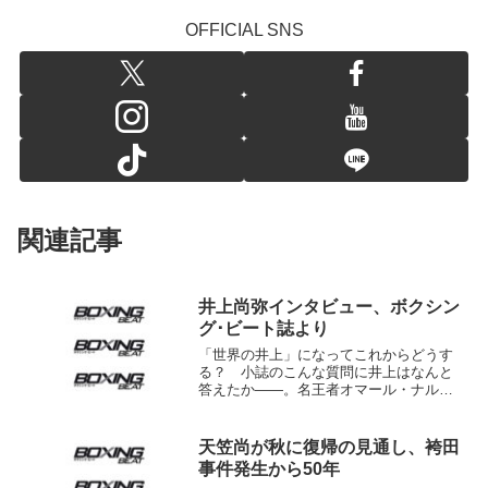
OFFICIAL SNS
関連記事
井上尚弥インタビュー、ボクシン
グ･ビート誌より
「世界の井上」になってこれからどうす
る？ 小誌のこんな質問に井上はなんと
答えたか――。名王者オマール・ナルバ
エス（亜）をたった2回で沈め、世界中に
その名をとどろかせた井上尚弥（大橋）
が、現在発売中の「ボクシング･ビート」
天笠尚が秋に復帰の見通し、袴田
3月号で大いに語って...
事件発生から50年