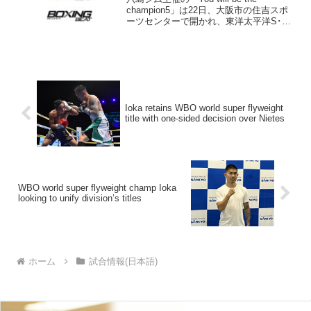
champion5」は22日、大阪市の住吉スポ
ーツセンターで開かれ、東洋太平洋S･ウ
ェルター級タイトルマッチ12回戦は、挑
戦者の同級1位、細川貴之（30＝六島）が
2-1の判定で王者デニス・ロー...
Ioka retains WBO world super flyweight
title with one-sided decision over Nietes
WBO world super flyweight champ Ioka
looking to unify division’s titles
ホーム
試合情報(日本語)