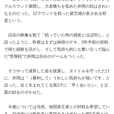
フルラウンド展開し、大差勝ちを収めた井岡の顔はきれい
なものだった。12ラウンドを戦った疲労感が多少ある程
度という。
試合の映像を観て「戦っていた時の感覚とほぼ同じ」と
語ったように、昨夜はまずは納得のデキ。3年半前の初戦
で得た経験を活かし、そして気持ち的にも奮い立って臨ん
だ“雪辱戦”で井岡は自分のゲームをつくった。
そうやって成長した姿を披露し、タイトルを守っただけ
に、井岡は「（勝利して）うれしい気持ちが強いです」と
語った。近く生まれてくる第2子に「早く会いたい」と父
親の顔をのぞかせた。
今後については当然、他団体王者との対戦を希望してい
る。交渉的には昨年末に実現するはずだったIBF王座との