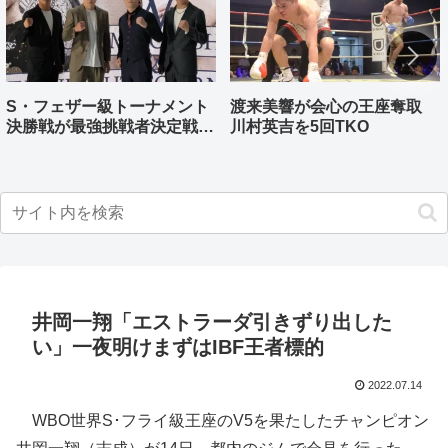
S・フェザー級トーナメント
渡来美響が会心の王座奪取
決勝戦が最強挑戦者決定戦兼
川村英吉を5回TKO
ねる バンタム級はWBO-
AP王者伊藤千飛参戦
井岡一翔「エストラーダ引きずり出した
い」一夜明けまずはIBF王者標的
2022.07.14
WBO世界S･フライ級王座のV5を果たしたチャンピオン