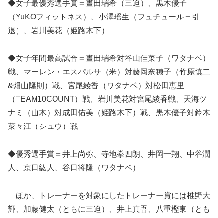
◆女子最優秀選手賞＝晝田瑞希（三迫）、黒木優子
（YuKOフィットネス）、小澤瑶生（フュチュール＝引
退）、岩川美花（姫路木下）
◆女子年間最高試合＝晝田瑞希対谷山佳菜子（ワタナベ）
戦、マーレン・エスパルサ（米）対藤岡奈穂子（竹原慎二
&畑山隆則）戦、宮尾綾香（ワタナベ）対松田恵里
（TEAM10COUNT）戦、岩川美花対宮尾綾香戦、天海ツ
ナミ（山木）対成田佑美（姫路木下）戦、黒木優子対鈴木
菜々江（シュウ）戦
◆優秀選手賞＝井上尚弥、寺地拳四朗、井岡一翔、中谷潤
人、京口紘人、谷口将隆（ワタナベ）
ほか、トレーナーを対象にしたトレーナー賞には椎野大
輝、加藤健太（ともに三迫）、井上真吾、八重樫東（とも