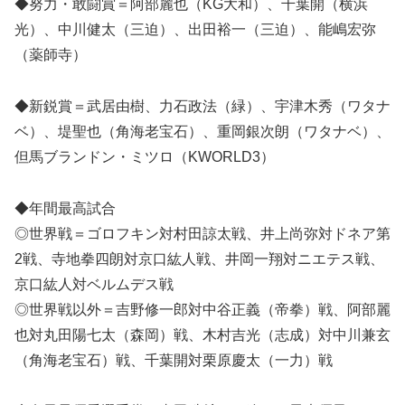
◆努力・敢闘賞＝阿部麗也（KG大和）、千葉開（横浜
光）、中川健太（三迫）、出田裕一（三迫）、能嶋宏弥
（薬師寺）
◆新鋭賞＝武居由樹、力石政法（緑）、宇津木秀（ワタナ
ベ）、堤聖也（角海老宝石）、重岡銀次朗（ワタナベ）、
但馬ブランドン・ミツロ（KWORLD3）
◆年間最高試合
◎世界戦＝ゴロフキン対村田諒太戦、井上尚弥対ドネア第
2戦、寺地拳四朗対京口紘人戦、井岡一翔対ニエテス戦、
京口紘人対ベルムデス戦
◎世界戦以外＝吉野修一郎対中谷正義（帝拳）戦、阿部麗
也対丸田陽七太（森岡）戦、木村吉光（志成）対中川兼玄
（角海老宝石）戦、千葉開対栗原慶太（一力）戦