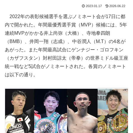
2023.01.17
2026.06.22
2022年の表彰候補選手を選ぶノミネート会が17日に都
内で開かれた。年間最優秀選手賞（MVP）候補には、5年
連続MVPがかかる井上尚弥（大橋）、寺地拳四朗
（BMB）、井岡一翔（志成）、中谷潤人（M.T）の4名が
あがった。また年間最高試合にゲンナジー・ゴロフキン
（カザフスタン）対村田諒太（帝拳）の世界ミドル級王座
統一戦など5試合がノミネートされた。各賞のノミネート
は以下の通り。