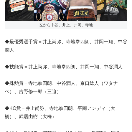
左から中谷、井上、井岡、寺地
◆最優秀選手賞＝井上尚弥、寺地拳四朗、井岡一翔、中谷
潤人
◆技能賞＝井上尚弥、寺地拳四朗、井岡一翔、中谷潤人
◆殊勲賞＝寺地拳四朗、中谷潤人、京口紘人（ワタナ
ベ）、吉野修一郎（三迫）
◆KO賞＝井上尚弥、寺地拳四朗、平岡アンディ（大
橋）、武居由樹（大橋）