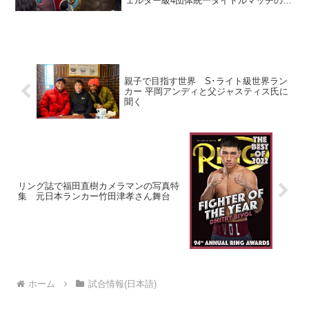
ェルター級4団体統一タイトルマッチの計
量が28日、同アリーナで行われた。
IBF&WBC&WBAスーパー統一王者エロー
ル・スペンスJr（米）はリミットの147ポ
ンド...
親子で目指す世界 S･ライト級世界ラン
カー 平岡アンディと父ジャスティス氏に
聞く
リング誌で福田直樹カメラマンの写真特
集 元日本ランカー竹田津孝さん舞台
ホーム
試合情報(日本語)