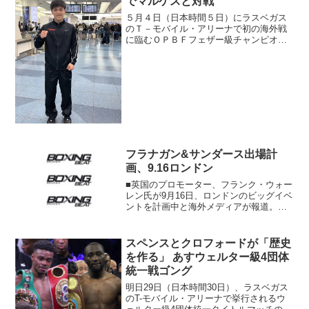
でマルケスと対戦
５月４日（日本時間５日）にラスベガス
のＴ－モバイル・アリーナで初の海外戦
に臨むＯＰＢＦフェザー級チャンピオン
の中野幹士（帝拳）が25日に日本を発っ
た。ＩＢＦ８位でもある中野は元ＷＢＯ
北米王者のペドロ・マルケス（プエルト
リコ）と10回戦で対戦...
フラナガン&サンダース出場計
画、9.16ロンドン
■英国のプロモーター、フランク・ウォー
レン氏が9月16日、ロンドンのビッグイベ
ントを計画中と海外メディアが報道。傘
下のWBO世界ライト級王者テリー・フラ
ナガン（英）が無敗のランク1位フェリッ
クス・ベルデホ（プエルトリコ）を迎え
スペンスとクロフォードが「歴史
撃ち、暫定王者...
を作る」 あすウェルター級4団体
統一戦ゴング
明日29日（日本時間30日）、ラスベガス
のT-モバイル・アリーナで挙行されるウ