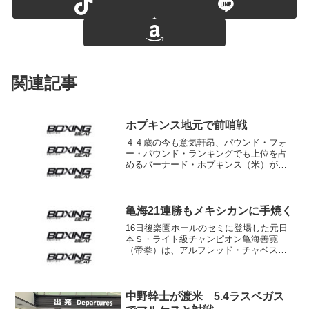
関連記事
ホプキンス地元で前哨戦
４４歳の今も意気軒昂、パウンド・フォ
ー・パウンド・ランキングでも上位を占
めるバーナード・ホプキンス（米）が
久々に地元フィラデルフィアに登場する
ことが決まった。ホプキンスは１２月２
日、エンリケ・オルネラス（メキシコ＝
米）とＬ・ヘビー級契約の１...
亀海21連勝もメキシカンに手焼く
16日後楽園ホールのセミに登場した元日
本Ｓ・ライト級チャンピオン亀海善寛
（帝拳）は、アルフレッド・チャベス
（メキシコ）を９ラウンドＴＫＯに撃退
し、無敗の21連勝をマークした。 序盤
３ラウンド、しぶとく攻めるチャベス
に、亀海は後手を踏んだ。５...
中野幹士が渡米 5.4ラスベガス