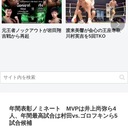
元王者ノックアウトが岩田翔
渡来美響が会心の王座奪取
吉戦から再起
川村英吉を5回TKO
年間表彰ノミネート MVPは井上尚弥ら4
人、年間最高試合は村田vs.ゴロフキンら5
試合候補