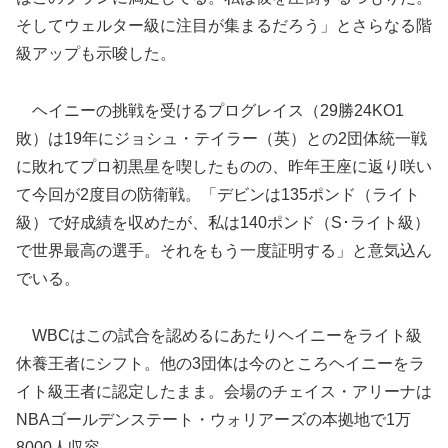
そしてウェルター級に注目が集まるだろう」とさらなる階
級アップも示唆した。
ヘイニーの挑戦を受けるプログレイス（29勝24KO1
敗）は19年にジョシュ・テイラー（英）との2団体統一戦
に敗れてプロ初黒星を喫したものの、昨年王座に返り咲い
て今回が2度目の防衛戦。「デビンは135ポンド（ライト
級）で好成績を収めたが、私は140ポンド（S･ライト級）
で世界最高の選手。それをもう一度証明する」と意気込ん
でいる。
WBCはこの試合を認めるにあたりヘイニーをライト級
休養王者にシフト。他の3団体は今のところヘイニーをラ
イト級王者に認定したまま。会場のチェイス・アリーナは
NBAゴールデンステート・ウォリアーズの本拠地で1万
8000人収容。