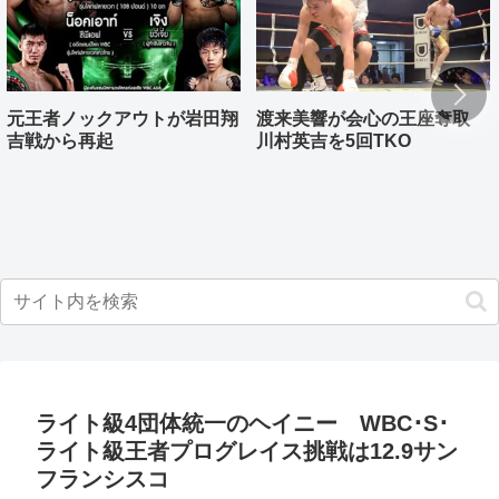
元王者ノックアウトが岩田翔
渡来美響が会心の王座奪取
吉戦から再起
川村英吉を5回TKO
ライト級4団体統一のヘイニー WBC･S･
ライト級王者プログレイス挑戦は12.9サン
フランシスコ