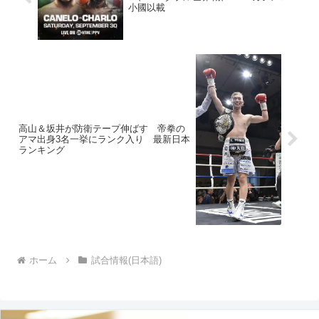
小國以載
高山＆坂井が防衛テープ伸ばす 帝拳の
アマ出身3名一挙にランク入り 最新日本
ランキング
ホーム
試合情報(日本語)