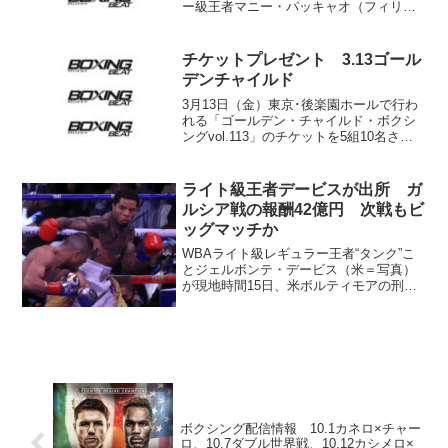
ー級王者マニー・パッキャオ（フィリピ
ン）の師匠フレディ・ローチ・トレーナ
ーが米国メディアに、メイウェザー戦な
どに関してコメント。痛快な切り口でフ
チケットプレゼント 3.13ゴール
ァンの関心を集めている。 ...
デンチャイルド
3月13日（金）東京･後楽園ホールで行わ
れる「ゴールデン・チャイルド・ボクシ
ングvol.113」のチケットを5組10名さま
にプレゼントいたします（金子ジム提
供）。 メインイベントのウェルター級
8回戦には、日本同級11位の藤中周作（金
ライト級王者デービスが出所 ガ
子）が...
ルシア戦の報酬42億円 次戦もビ
ッグマッチか
WBAライト級レギュラー王者“タンク”こ
とジェルボンテ・デービス（米＝写真）
が現地時間15日、米ボルティモアの刑務
所から出所した。デイビス（28）は5月初
旬に行われたひき逃げ事件の公判で90日
間の自宅謹慎処分などを通達された後、6
月初めの緊...
ボクシング配信情報 10.1カネロ×チャー
ロ、10.7ダブル世界戦、10.12カシメロ×