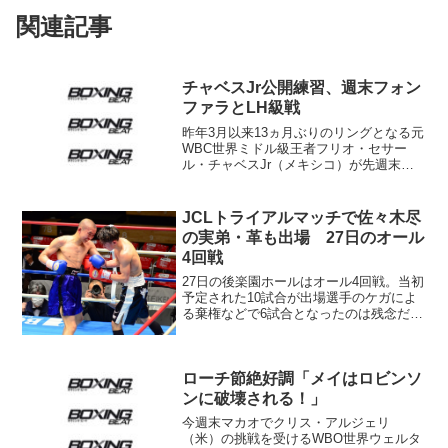
関連記事
チャベスJr公開練習、週末フォン
ファラとLH級戦
昨年3月以来13ヵ月ぶりのリングとなる元
WBC世界ミドル級王者フリオ・セサー
ル・チャベスJr（メキシコ）が先週末、
ロサンゼルス近郊バン・ナイズのジムで
メディア向けに練習を行った。チャベス
Jrは今週土曜日18日（日本時間19日）ア
JCLトライアルマッチで佐々木尽
ンドゼイ・フ...
の実弟・革も出場 27日のオール
4回戦
27日の後楽園ホールはオール4回戦。当初
予定された10試合が出場選手のケガによ
る棄権などで6試合となったのは残念だっ
たが、C級選手たちはめいめい勝利を目指
して懸命にファイトした。 第1試合が始
まる前には、最近協会がスタートした
JCL（ジュニ...
ローチ節絶好調「メイはロビンソ
ンに破壊される！」
今週末マカオでクリス・アルジェリ
（米）の挑戦を受けるWBO世界ウェルタ