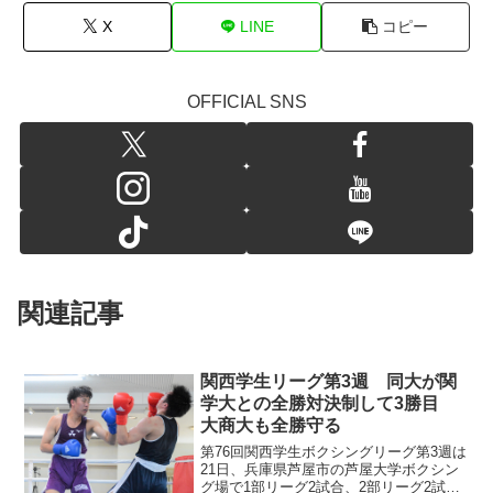
X
LINE
コピー
OFFICIAL SNS
関連記事
関西学生リーグ第3週 同大が関
学大との全勝対決制して3勝目
大商大も全勝守る
第76回関西学生ボクシングリーグ第3週は
21日、兵庫県芦屋市の芦屋大学ボクシン
グ場で1部リーグ2試合、2部リーグ2試合