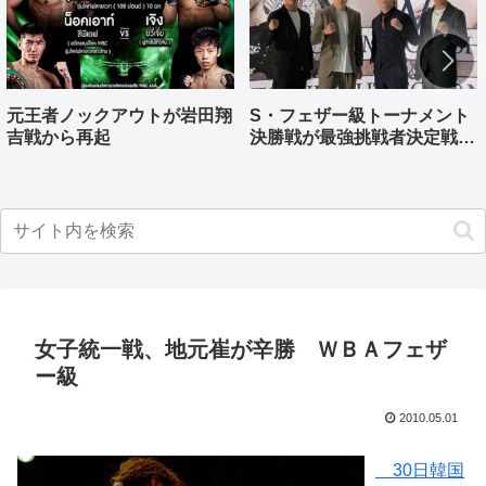
元王者ノックアウトが岩田翔
S・フェザー級トーナメント
吉戦から再起
決勝戦が最強挑戦者決定戦兼
ねる バンタム級はWBO-
AP王者伊藤千飛参戦
女子統一戦、地元崔が辛勝 ＷＢＡフェザ
ー級
2010.05.01
30日韓国