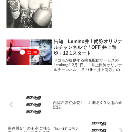
とテレビ関係者のぼやきが聞こえてきそ
うだが、「早く終わるに越したことはな
い」（井上尚弥）と...
告知 Lemino井上尚弥オリジナ
ルチャンネルで「OFF 井上尚
弥」12.1スタート
ドコモが提供する映像配信サービスの
Leminoが12月1日、「井上尚弥オリジナ
ルチャンネル」で「OFF 井上尚弥」の無
料配信をスタートする。Leminoは12月26
日に開催される井上×マーロン・タパレス
（フィリピン）のS･バンタム級4団体統...
西岡左強打炸裂！ ４連続ＫＯ防衛の新
記録
長谷川５年の王座に別れ “統一戦”はモン