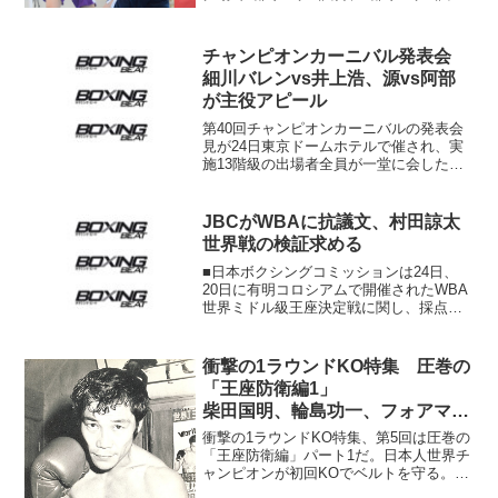
が行われた。1部は3試合の予定だった
が、龍谷大が大阪商大戦に続いて桃山学
院大戦を棄権、桃山学院大は1勝2敗、龍
チャンピオンカーニバル発表会
谷大は3敗と...
細川バレンvs井上浩、源vs阿部
が主役アピール
第40回チャンピオンカーニバルの発表会
見が24日東京ドームホテルで催され、実
施13階級の出場者全員が一堂に会した。
今回のカーニバルは2019年1月12日の
ミニマム級とS･バンタム級ダブルタイト
ルマッチを皮切りに5月4日のS･フェザー
JBCがWBAに抗議文、村田諒太
級戦...
世界戦の検証求める
■日本ボクシングコミッションは24日、
20日に有明コロシアムで開催されたWBA
世界ミドル級王座決定戦に関し、採点の
内容に関してWBAヒルベルト・メンドサ
会長に文書で抗議したと発表。試合の採
点結果を再検証し、2週間以内の回答を求
衝撃の1ラウンドKO特集 圧巻の
めた。JBCが...
「王座防衛編1」
柴田国明、輪島功一、フォアマ
ン、バレロ！
衝撃の1ラウンドKO特集、第5回は圧巻の
「王座防衛編」パート1だ。日本人世界チ
ャンピオンが初回KOでベルトを守る。
「こんなに早く終わっては視聴率が…」