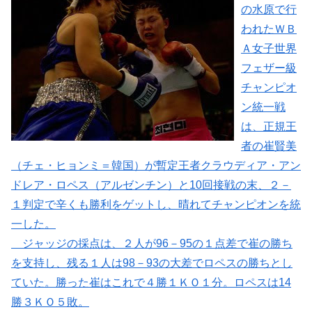
の水原で行
われたＷＢ
Ａ女子世界
フェザー級
チャンピオ
ン統一戦
は、正規王
者の崔賢美
（チェ・ヒョンミ＝韓国）が暫定王者クラウディア・アン
ドレア・ロペス（アルゼンチン）と10回接戦の末、２－
１判定で辛くも勝利をゲットし、晴れてチャンピオンを統
一した。
ジャッジの採点は、２人が96－95の１点差で崔の勝ち
を支持し、残る１人は98－93の大差でロペスの勝ちとし
ていた。勝った崔はこれで４勝１ＫＯ１分。ロペスは14
勝３ＫＯ５敗。