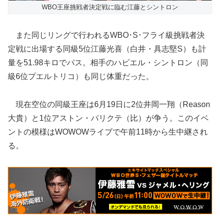
WBO王座挑戦者決定戦に臨む江藤とシントロン
また同じリングで行われるWBO･S･フライ級挑戦者決
定戦に出場する同級5位江藤光喜（白井・具志堅S）も計
量を51.98キロでパス。相手のハビエル・シントロン（同
級6位プエルトリコ）も同じ体重だった。
現在空位の同級王座は6月19日に2位井岡一翔（Reason
大貴）と1位アストン・パリクテ（比）が争う。このイベ
ントの模様はWOWOWライブで午前11時から生中継され
る。