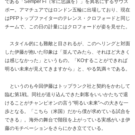
である「Semper Fi（常に忠誠を）」を異名にするサウス
ポー。アマチュアではロンドン五輪に出場しており、現在
はPFPトップファイターのテレンス・クロフォードと同じ
チームで、この日の計量にはクロフォードが姿を見せた。
スタイル的にも難敵と目されるが、このヘリングと対面
した伊藤が抱いた印象は「並んでみたら、それほど大きく
は感じなかった」というもの。「KOすることができれば
明るい未来が見えてきますから」と、やる気満々である。
というのも今回伊藤はトップランク社と契約をかわして
臨む第1戦。同社が送り込んできた刺客をいいかたちで退
けることがチャンピオンの言う“明るい未来”への大きな一
歩となる。「こちら（米国）だから僕が求めている試合を
できる」。海外の舞台で階段を上がっている実感がいま伊
藤のモチベーションをさらにかき立てている。