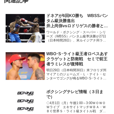
関連記事
ドネアが6回KO勝ち WBSSバン
タム級決勝進出
井上尚弥vsロドリゲスの勝者とフ
ァイナル
ワールド・ボクシング・スーパー・シリ
ーズ（WBSS）バンタム級準決勝が27日
（日本時間28日）、米ルイジアナ州ラフ
ァイエットで行われ、WBAスーパー王者
のノニト・ドネア（比）がWBA5位ステ
フォン・ヤング（米）に6回2分37秒KO勝
WBO･S･ライト級王者ロペスあす
ちした。...
クラゲットと防衛戦 セミで前王
者ラミレスが復帰戦
明日29日（日本時間30日）米フロリダ州
マイアミのジェームズ・Ｌ・ナイト・セ
ンターでゴングが鳴るWBO･S･ライト級
タイトルマッチの計量が28日行われた。
王者テオフィモ・ロペス（米）は139.4ポ
ンド（62.23キロ）、挑戦者10位スティ
ボクシングテレビ情報（３日ま
ー...
で）
◇4月1日（月）午後1:00～3:00ＷＯＷＯ
Ｗライブ エキサイトマッチＷＢＡ・Ｗ
ＢＣ世界Ｓ・ライト級タイトル戦 ダニ