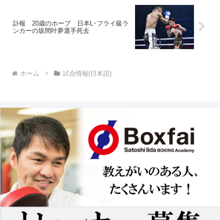
訃報 20歳のホープ 日本L･フライ級ラ
ンカーの坂間叶夢選手死去
ホーム
試合情報(日本語)