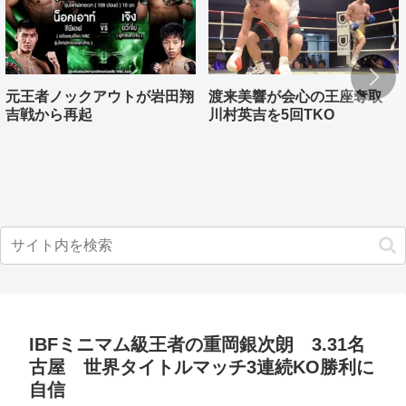
元王者ノックアウトが岩田翔
渡来美響が会心の王座奪取
吉戦から再起
川村英吉を5回TKO
IBFミニマム級王者の重岡銀次朗 3.31名
古屋 世界タイトルマッチ3連続KO勝利に
自信