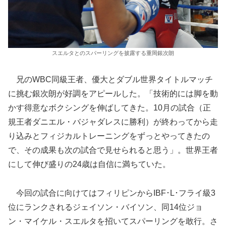
スエルタとのスパーリングを披露する重岡銀次朗
兄のWBC同級王者、優大とダブル世界タイトルマッチ
に挑む銀次朗が好調をアピールした。「技術的には脚を動
かす得意なボクシングを伸ばしてきた。10月の試合（正
規王者ダニエル・バジャダレスに勝利）が終わってから走
り込みとフィジカルトレーニングをずっとやってきたの
で、その成果も次の試合で見せられると思う」。世界王者
にして伸び盛りの24歳は自信に満ちていた。
今回の試合に向けてはフィリピンからIBF･L･フライ級3
位にランクされるジェイソン・バイソン、同14位ジョ
ン・マイケル・スエルタを招いてスパーリングを敢行。さ