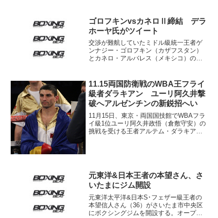
ゴロフキンvsカネロⅡ締結 デラ
ホーヤ氏がツイート
交渉が難航していたミドル級統一王者ゲ
ンナジー・ゴロフキン（カザフスタン）
とカネロ・アルバレス（メキシコ）の再
戦が9月15日挙行される運びとなった。
カネロのプロモーター、ゴールデンボ
ーイ・プロモーションズ（GBP）のオス
11.15両国防衛戦のWBA王フライ
カー・デラホーヤ氏...
級者ダラキアン ユーリ阿久井撃
破へアルゼンチンの新鋭招へい
11月15日、東京・両国国技館でWBAフラ
イ級1位ユーリ阿久井政悟（倉敷守安）の
挑戦を受ける王者アルテム・ダラキアン
（ウクライナ＝写真）は現在、ウクライ
ナの首都キーフで調整を行っている。阿
久井を相手に7度目の防衛戦となる王者を
南米アルゼンチ...
元東洋&日本王者の本望さん、さ
いたまにジム開設
元東洋太平洋&日本S･フェザー級王者の
本望信人さん（36）がさいたま市中央区
にボクシングジムを開設する。オープン