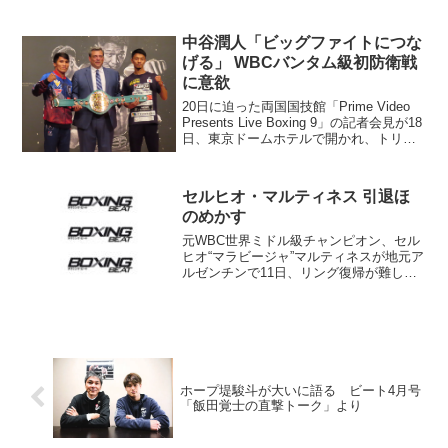
は10月7日。1日にジム入会の先行受付を
始めた。 角海老宝石ジムなどに所属し
た本望さんは02年に日本タイトルを獲
中谷潤人「ビッグファイトにつな
得。玄人好みの...
げる」 WBCバンタム級初防衛戦
に意欲
20日に迫った両国国技館「Prime Video
Presents Live Boxing 9」の記者会見が18
日、東京ドームホテルで開かれ、トリプ
ル世界タイトルマッチと120ポンド契約10
回戦に出場する計8選手が意気込みを語っ
た。マウリシ...
セルヒオ・マルティネス 引退ほ
のめかす
元WBC世界ミドル級チャンピオン、セル
ヒオ“マラビージャ”マルティネスが地元ア
ルゼンチンで11日、リング復帰が難し
く、グローブを吊るす見込みが強いこと
を明かした。マルティネスは同国の一般
紙「ラ・ナシオン」に「ヒザがもうダメ
だ。40歳になり、...
ホープ堤駿斗が大いに語る ビート4月号
「飯田覚士の直撃トーク」より